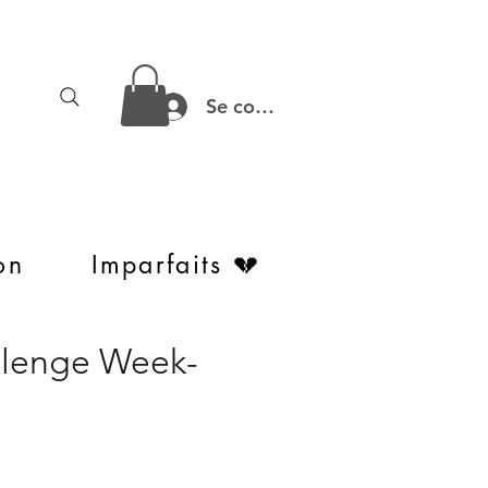
Se connecter
on
Imparfaits 💔
llenge Week-