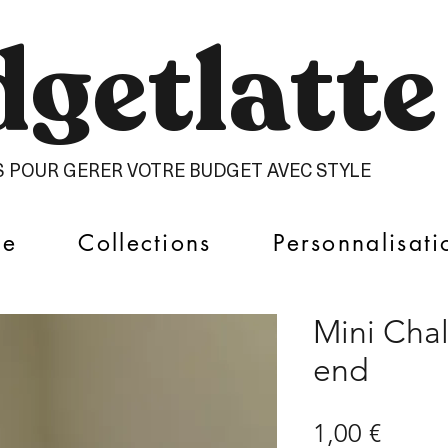
getlatte​
S POUR GERER VOTRE BUDGET AVEC STYLE
ue
Collections
Personnalisati
Mini Cha
end
Prix
1,00 €