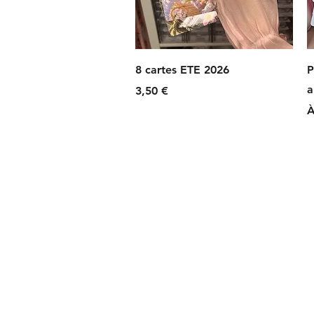
Aperçu rapide
8 cartes ETE 2026
P
a
Prix
3,50 €
P
À