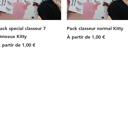
Aperçu rapide
Aperçu rapide
ack special classeur 7
Pack classeur normal Kitty
nneaux Kitty
Prix promotionnel
À partir de
1,00 €
rix promotionnel
 partir de
1,00 €