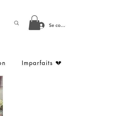
Se connecter
on
Imparfaits 💔