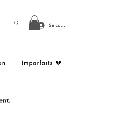
Se connecter
on
Imparfaits 💔
ent.