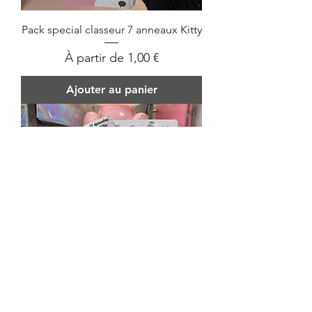
Pack special classeur 7 anneaux Kitty
Prix promotionnel
À partir de
1,00 €
Ajouter au panier
Pack classeur normal Kitty