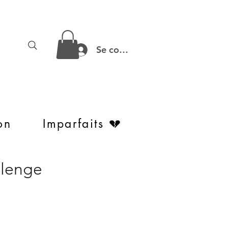
Se connecter
on
Imparfaits 💔
llenge