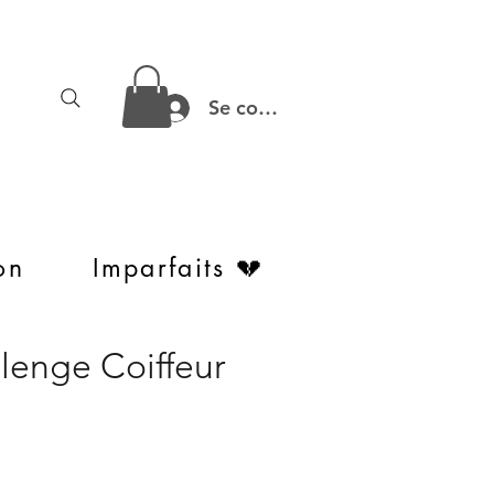
Se connecter
on
Imparfaits 💔
lenge Coiffeur