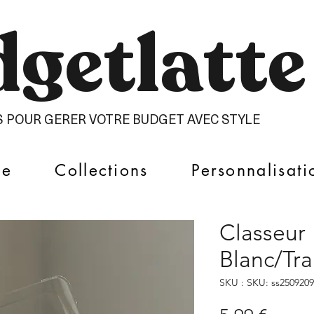
getlatte​
S POUR GERER VOTRE BUDGET AVEC STYLE
ue
Collections
Personnalisati
Classeur
Blanc/Tr
SKU : SKU: ss250920