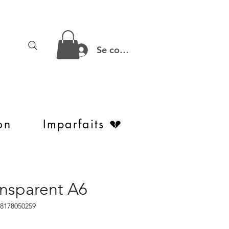
Se connecter
on
Imparfaits 💔
ansparent A6
98178050259