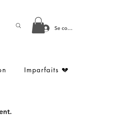
Se connecter
on
Imparfaits 💔
ent.