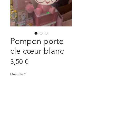
Pompon porte
cle cœur blanc
Prix
3,50 €
Quantité
*
Ajouter au panier
Petit porte cle pompon coeur