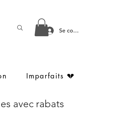
Se connecter
on
Imparfaits 💔
es avec rabats