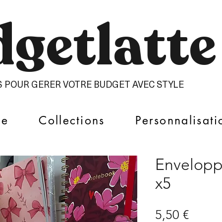
getlatte​
S POUR GERER VOTRE BUDGET AVEC STYLE
ue
Collections
Personnalisati
Envelopp
x5
Prix
5,50 €